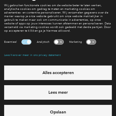
#004
#003
In optie
Vrij
2 onder 1 kapwoning type
2 onder 1 kapwon
Victoria #004
Victoria #0
€ 909.500 v.o.n.
€ 939.500 v.o
Park Vredenburgh
Park Vredenbu
Interesse? Meld je dan snel aan
Hiermee blijf je op de hoogte van het belangrijkste nieuws en
eventuele projecten
Ja, ik wil mij aanmelden