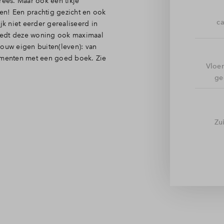
ees. Maar ook een tikje
nen! Een prachtig gezicht en ook
ca
jk niet eerder gerealiseerd in
iedt deze woning ook maximaal
jouw eigen buiten(leven): van
momenten met een goed boek. Zie
Vloe
ge
 toilet en trapopgang brengt je
en deuren rijkelijk
Zu
n, eten en wonen gezellig met
thoek, zet je ‘s zomers de
 en de badkamer vindt. Compleet
r het platte dak biedt de zolder
e wasmachine en droger, nog
ot genoeg voor bijvoorbeeld twee