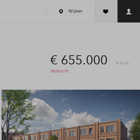
Wijken
€ 655.000
v.o.n.
Verkocht