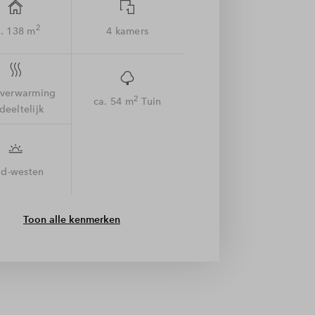
2
. 138 m
4 kamers
rverwarming
2
ca. 54 m
Tuin
deeltelijk
id-westen
Toon alle kenmerken