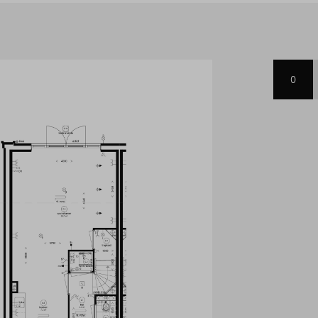
huis. Met een energielabel
atie en een warmtepomp woon je
0