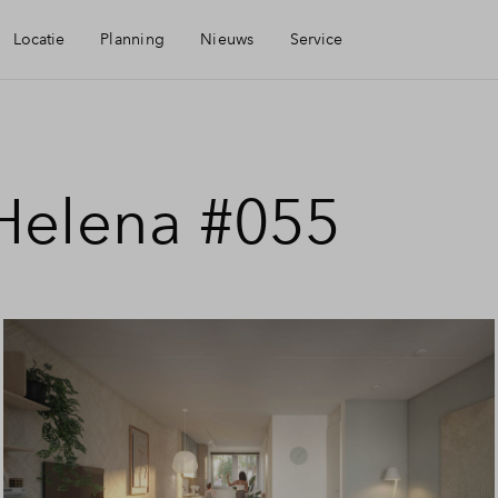
Locatie
Planning
Nieuws
Service
baarheid
Mijn Eigen Huis
 Helena #055
eningen
Financiele check
aamheid
Financiering
Toewijzing
Woning kopen