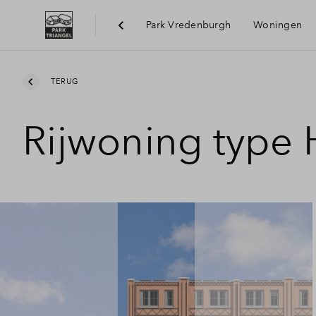
Park Vredenburgh
Woningen
Bereik
TERUG
Rijwoning type
Voorzi
Duurz