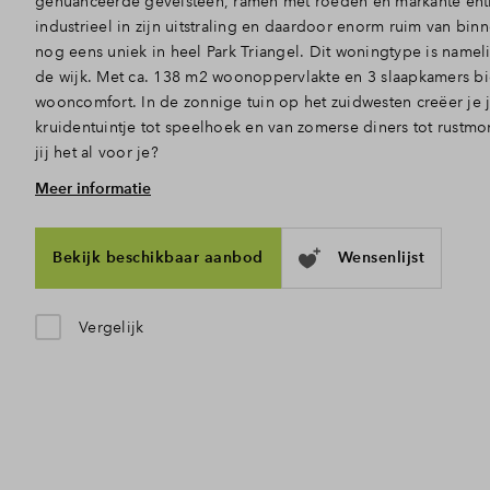
genuanceerde gevelsteen, ramen met roeden en markante entr
industrieel in zijn uitstraling en daardoor enorm ruim van bin
nog eens uniek in heel Park Triangel. Dit woningtype is nameli
de wijk. Met ca. 138 m2 woonoppervlakte en 3 slaapkamers b
wooncomfort. In de zonnige tuin op het zuidwesten creëer je 
kruidentuintje tot speelhoek en van zomerse diners tot rust
jij het al voor je?
Meer informatie
Binnen en buiten in verbinding
Via de voordeur kom je deze ruime woning binnen. De hal met
naar het woongedeelte, waar het daglicht door de hoge ramen 
Bekijk beschikbaar aanbod
Wensenlijst
binnenstroomt. De open indeling is ook perfect, zo zijn koke
elkaar verbonden. Achterin, waar plek is voor een gezellige zi
tuindeuren lekker open naar de achtertuin.
Vergelijk
Boven ook alle ruimte
In de hal neem je de trap naar boven, waar je 3 slaapkamers
met tegelwerk en sanitair: een toilet, wastafel en douche.. Doo
tot slot, naast de technische ruimte met aansluitingen voor d
uitzonderlijk veel vierkante meters om zelf in te vullen. Gro