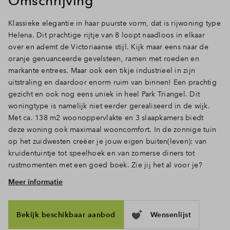
Omschrijving
Inloggen
Klassieke elegantie in haar puurste vorm, dat is rijwoning type
Helena. Dit prachtige rijtje van 8 loopt naadloos in elkaar
over en ademt de Victoriaanse stijl. Kijk maar eens naar de
oranje genuanceerde gevelsteen, ramen met roeden en
markante entrees. Maar ook een tikje industrieel in zijn
uitstraling en daardoor enorm ruim van binnen! Een prachtig
gezicht en ook nog eens uniek in heel Park Triangel. Dit
woningtype is namelijk niet eerder gerealiseerd in de wijk.
Met ca. 138 m2 woonoppervlakte en 3 slaapkamers biedt
deze woning ook maximaal wooncomfort. In de zonnige tuin
op het zuidwesten creëer je jouw eigen buiten(leven): van
kruidentuintje tot speelhoek en van zomerse diners tot
rustmomenten met een goed boek. Zie jij het al voor je?
Meer informatie
Binnen en buiten in verbinding
Via de voordeur kom je deze ruime woning binnen. De hal
met toilet en trapopgang brengt je naar het woongedeelte,
Bekijk beschikbaar aanbod
Wensenlijst
waar het daglicht door de hoge ramen en deuren rijkelijk