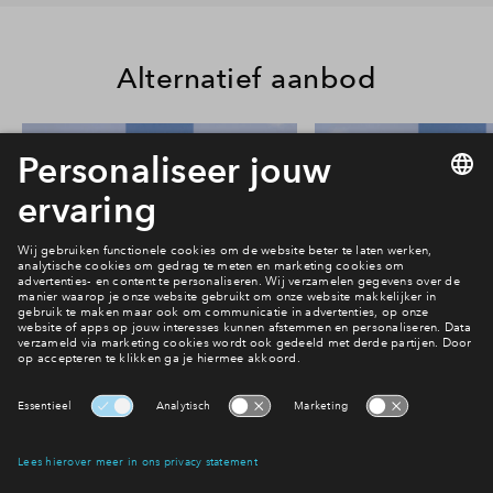
Alternatief aanbod
14
#048
#050
In optie
In optie
Rijwoning type Helena #048
Rijwoning type He
€ 669.000 v.o.n.
€ 644.500 v.o
Park Vredenburgh
Park Vredenbu