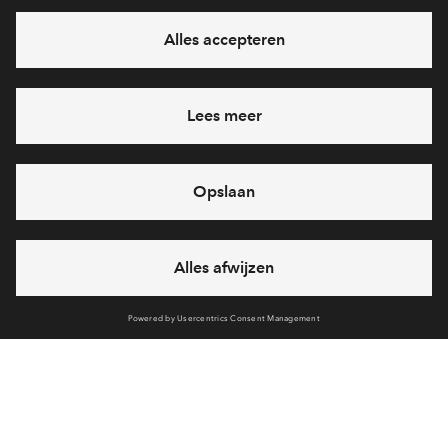
Interesse? Meld je dan snel aan
Hiermee blijf je op de hoogte van het belangrijkste nieuws en
eventuele projecten
Ja, ik wil mij aanmelden
Heb je een vraag en wil je direct antwoord? Bel ons op
088 -
712 28 46
6 dagen per week beschikbaar (behalve tijdens
feestdagen)
vandaag van
09:00 - 18:00 uur