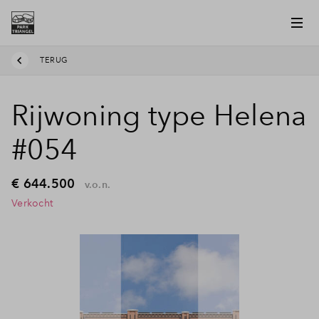
TERUG
Rijwoning type Helena
#054
€ 644.500
v.o.n.
Verkocht