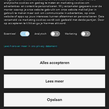
#004
#003
In optie
Vrij
2 onder 1 kapwoning type
2 onder 1 kapwon
Victoria #004
Victoria #0
€ 909.500 v.o.n.
€ 939.500 v.o
Park Vredenburgh
Park Vredenbu
Interesse? Meld je dan snel aan
Hiermee blijf je op de hoogte van het belangrijkste nieuws en
eventuele projecten
Ja, ik wil mij aanmelden