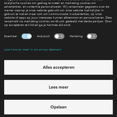
#004
#003
In optie
Vrij
2 onder 1 kapwoning type
2 onder 1 kapwon
Victoria #004
Victoria #0
€ 909.500 v.o.n.
€ 939.500 v.o
Park Vredenburgh
Park Vredenbu
Interesse? Meld je dan snel aan
Hiermee blijf je op de hoogte van het belangrijkste nieuws en
eventuele projecten
Ja, ik wil mij aanmelden