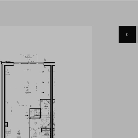
huis. Met een energielabel
atie en een warmtepomp woon je
0