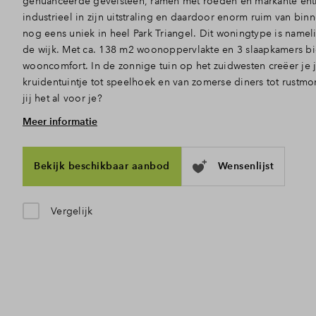
genuanceerde gevelsteen, ramen met roeden en markante entr
industrieel in zijn uitstraling en daardoor enorm ruim van bin
nog eens uniek in heel Park Triangel. Dit woningtype is nameli
de wijk. Met ca. 138 m2 woonoppervlakte en 3 slaapkamers b
wooncomfort. In de zonnige tuin op het zuidwesten creëer je 
kruidentuintje tot speelhoek en van zomerse diners tot rust
jij het al voor je?
Meer informatie
Binnen en buiten in verbinding
Via de voordeur kom je deze ruime woning binnen. De hal met
naar het woongedeelte, waar het daglicht door de hoge ramen 
Bekijk beschikbaar aanbod
Wensenlijst
binnenstroomt. De open indeling is ook perfect, zo zijn koke
elkaar verbonden. Achterin, waar plek is voor een gezellige zi
tuindeuren lekker open naar de achtertuin.
Vergelijk
Boven ook alle ruimte
In de hal neem je de trap naar boven, waar je 3 slaapkamers
met tegelwerk en sanitair: een toilet, wastafel en douche.. Doo
tot slot, naast de technische ruimte met aansluitingen voor d
uitzonderlijk veel vierkante meters om zelf in te vullen. Gro