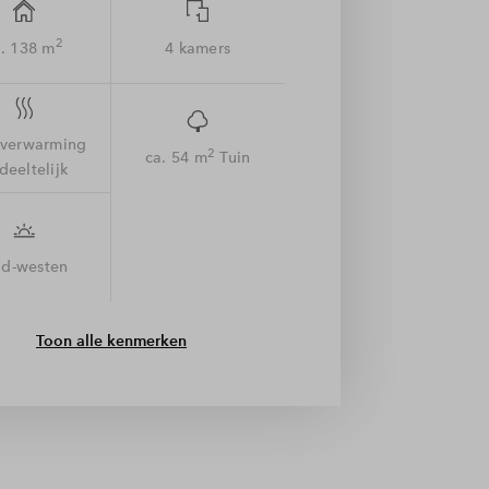
2
. 138 m
4 kamers
rverwarming
2
ca. 54 m
Tuin
deeltelijk
id-westen
Toon alle kenmerken