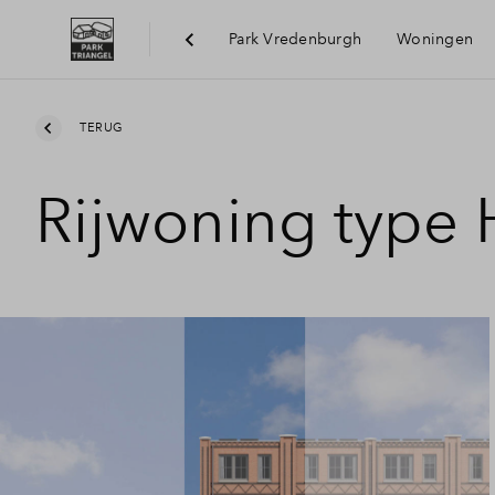
Park Vredenburgh
Woningen
Bereik
TERUG
Rijwoning type
Voorzi
Duurz