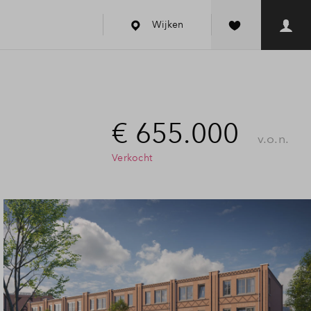
Wijken
€ 655.000
v.o.n.
Verkocht