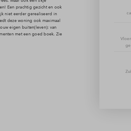
ees. Maar ook een tikje
nen! Een prachtig gezicht en ook
ca
jk niet eerder gerealiseerd in
iedt deze woning ook maximaal
jouw eigen buiten(leven): van
momenten met een goed boek. Zie
Vloe
ge
 toilet en trapopgang brengt je
en deuren rijkelijk
Zu
n, eten en wonen gezellig met
thoek, zet je ‘s zomers de
 en de badkamer vindt. Compleet
r het platte dak biedt de zolder
e wasmachine en droger, nog
ot genoeg voor bijvoorbeeld twee