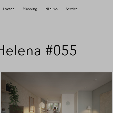
Locatie
Planning
Nieuws
Service
baarheid
Mijn Eigen Huis
 Helena #055
eningen
Financiele check
aamheid
Financiering
Toewijzing
Woning kopen