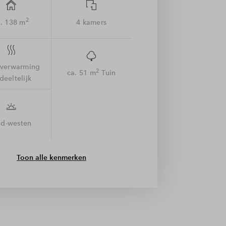
2
. 138 m
4 kamers
rverwarming
2
ca. 51 m
Tuin
deeltelijk
id-westen
Toon alle kenmerken