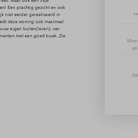
ees. Maar ook een tikje
nen! Een prachtig gezicht en ook
ca
jk niet eerder gerealiseerd in
iedt deze woning ook maximaal
jouw eigen buiten(leven): van
momenten met een goed boek. Zie
Vloe
ge
 toilet en trapopgang brengt je
en deuren rijkelijk
Zu
n, eten en wonen gezellig met
thoek, zet je ‘s zomers de
 en de badkamer vindt. Compleet
r het platte dak biedt de zolder
e wasmachine en droger, nog
ot genoeg voor bijvoorbeeld twee