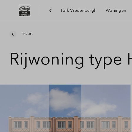
Park Vredenburgh
Woningen
Bereik
TERUG
Rijwoning type
Voorzi
Duurz