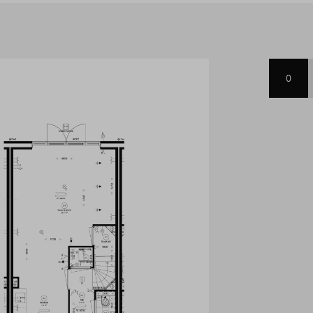
huis. Met een energielabel
atie en een warmtepomp woon je
0