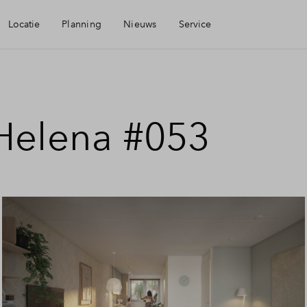
Locatie
Planning
Nieuws
Service
baarheid
Mijn Eigen Huis
 Helena #053
eningen
Financiele check
aamheid
Financiering
Toewijzing
Woning kopen