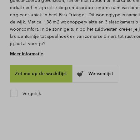
genuanceerde gevelsteen, ramen met roeden en markante entr
industrieel in zijn uitstraling en daardoor enorm ruim van bin
nog eens uniek in heel Park Triangel. Dit woningtype is nameli
de wijk. Met ca. 138 m2 woonoppervlakte en 3 slaapkamers b
wooncomfort. In de zonnige tuin op het zuidwesten creëer je 
kruidentuintje tot speelhoek en van zomerse diners tot rust
jij het al voor je?
Meer informatie
Binnen en buiten in verbinding
Via de voordeur kom je deze ruime woning binnen. De hal met
naar het woongedeelte, waar het daglicht door de hoge ramen 
Zet me op de wachtlijst
Wensenlijst
binnenstroomt. De open indeling is ook perfect, zo zijn koke
elkaar verbonden. Achterin, waar plek is voor een gezellige zi
tuindeuren lekker open naar de achtertuin.
Vergelijk
Boven ook alle ruimte
In de hal neem je de trap naar boven, waar je 3 slaapkamers
met tegelwerk en sanitair: een toilet, wastafel en douche.. Doo
tot slot, naast de technische ruimte met aansluitingen voor d
uitzonderlijk veel vierkante meters om zelf in te vullen. Gro