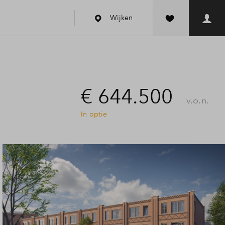
Wijken
€ 644.500
v.o.n.
In optie