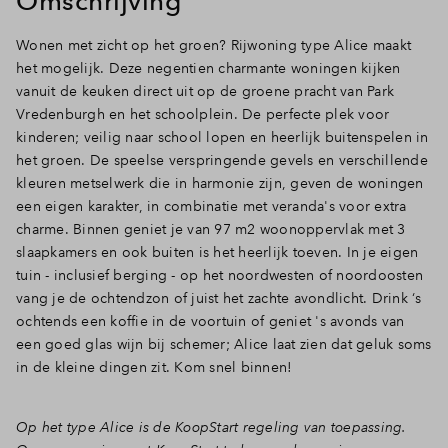
Omschrijving
Inloggen
Wonen met zicht op het groen? Rijwoning type Alice maakt
het mogelijk. Deze negentien charmante woningen kijken
vanuit de keuken direct uit op de groene pracht van Park
Vredenburgh en het schoolplein. De perfecte plek voor
kinderen; veilig naar school lopen en heerlijk buitenspelen in
het groen. De speelse verspringende gevels en verschillende
kleuren metselwerk die in harmonie zijn, geven de woningen
een eigen karakter, in combinatie met veranda's voor extra
charme. Binnen geniet je van 97 m2 woonoppervlak met 3
slaapkamers en ook buiten is het heerlijk toeven. In je eigen
tuin - inclusief berging - op het noordwesten of noordoosten
vang je de ochtendzon of juist het zachte avondlicht. Drink ‘s
ochtends een koffie in de voortuin of geniet 's avonds van
een goed glas wijn bij schemer; Alice laat zien dat geluk soms
in de kleine dingen zit. Kom snel binnen!
Op het type Alice is de KoopStart regeling van toepassing.