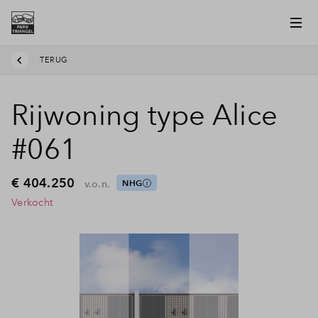
TERUG
Rijwoning type Alice
#061
€ 404.250
v.o.n.
NHG
Verkocht