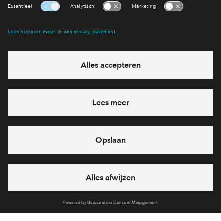
Interesse? Meld je dan snel aan
Hiermee blijf je op de hoogte van het belangrijkste nieuws en
eventuele projecten
Ja, ik wil mij aanmelden
Heb je een vraag en wil je direct antwoord? Bel ons op
088 -
712 28 46
6 dagen per week beschikbaar (behalve tijdens
feestdagen)
vandaag gesloten, maandag zijn we vanaf
09:00 uur weer
bereikbaar
via telefoon