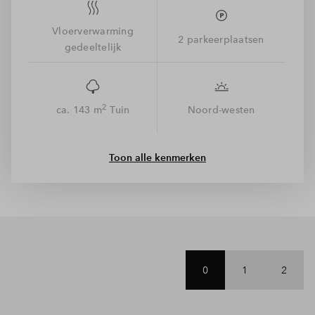
afgesloten techniekruimte.
Alle woningen zijn zeer
energiezuinig en worden voorzien van vloerverwarming op
Vloerverwarming
2 parkeerplaatsen
elke verdieping. De bodemwarmtepomp en zonnepanelen
gedeeltelijk
zijn opgenomen in de getoonde vrij op naam prijs.
Gekozen meerwerk
2
ca. 143 m
Tuin
Noord-westen
De aannemer is druk bezig met de voorbereidingen voor de
start van de bouw. Om deze reden is er een keuze gemaakt
voor ruwbouwopties. Deze woning wordt uitgebreid met een
Toon alle kenmerken
uitbouw van 2,4 meter. Ook wordt de keuken casco
opgeleverd en is er een keuze gemaakt voor het tegelwerk en
sanitair. Daarnaast worden er 4 extra zonnepanelen
toegevoegd en a
lle binnendeuren worden uitgevoerd zonder
. Bekijk de details van
bovenlicht en in hout met een houten deur
dit meerwerk tussen de downloads. De kosten hiervoor zijn
opgenomen in de getoonde koopsom.
0
1
2