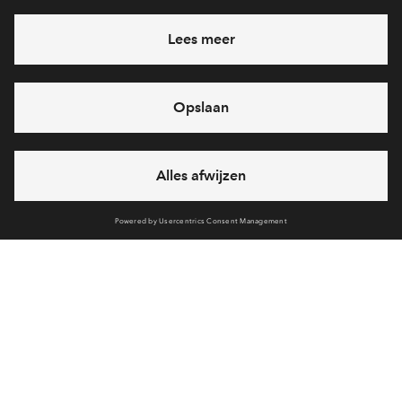
2021.pdf
Heb je een vraag en wil je direct antwoord? Bel ons op
088 -
Verkoopstuk
712 28 46
Toelichting Beperkte Garantie- en
6 dagen per week beschikbaar (behalve tijdens
Waarborgregeling 2010.pdf
feestdagen)
vandaag van
10:00 - 13:00 uur
Verkoopstuk
via chat en telefoon
Uw nieuwe woning.pdf
Cookies
Verkoopstuk
Over BPD
Woningborg Algemene Toelichting.pdf
Disclaimer
Privacy statement
Verkoopstuk
Klachten
Woningborg Algemene Voorwaarden.pdf