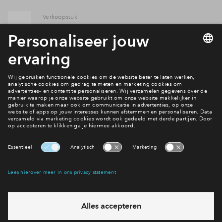
Verkoopstuk
Beperkte Woningborg Garantie- en
Waarborgregeling 2010.pdf
Meer downloads
Verkoopstuk
Bijlage A Nieuwbouw garantie- en
waarborgregeling 1-7-2021.pdf
Verkoopstuk
Garantie- en waarborgregeling Nieuwbouw 1-
Interesse? Meld je dan snel aan
7-2021.pdf
Hiermee blijf je op de hoogte van het belangrijkste nieuws en
eventuele projecten
Verkoopstuk
Gebruik en onderhoud van uw woning
Ja, ik wil mij aanmelden