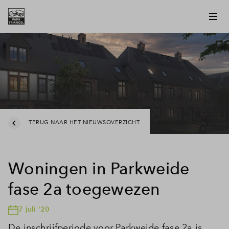
TERUG NAAR HET NIEUWSOVERZICHT
Woningen in Parkweide
fase 2a toegewezen
7 juli '20
De inschrijfperiode voor Parkweide fase 2a is