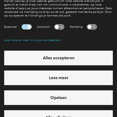
Lees meer over de groenverklaring
Interesse? Meld je dan snel aan
Hiermee blijf je op de hoogte van het belangrijkste nieuws en
eventuele projecten
Ja, ik wil mij aanmelden
Heb je een vraag en wil je direct antwoord? Bel ons op
088 -
712 28 46
6 dagen per week beschikbaar (behalve tijdens
feestdagen)
vandaag van
10:00 - 13:00 uur