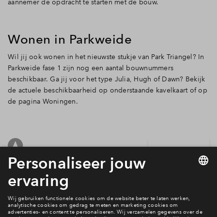
aannemer de opdracht te starten met de bouw.
Inloggen
Wonen in Parkweide
Wil jij ook wonen in het nieuwste stukje van Park Triangel? In
Parkweide fase 1 zijn nog een aantal bouwnummers
beschikbaar. Ga jij voor het type Julia, Hugh of Dawn? Bekijk
de actuele beschikbaarheid op onderstaande kavelkaart of op
de pagina Woningen.
Filters
woningtype
2 onder 1 