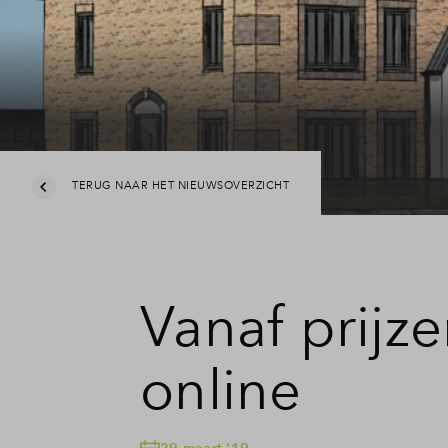
TERUG NAAR HET NIEUWSOVERZICHT
Vanaf prijz
online
29 maart '19