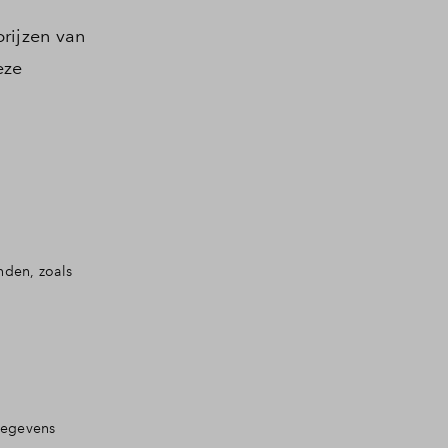
rijzen van
eze
nden, zoals
gegevens