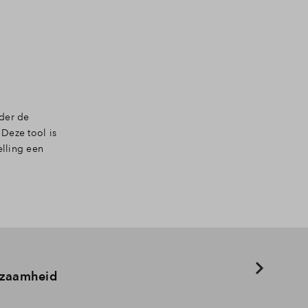
nder de
 Deze tool is
elling een
rzaamheid