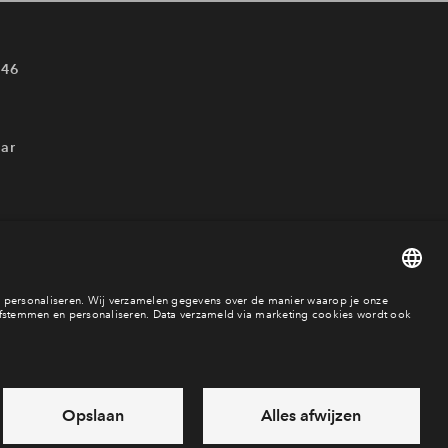
 46
ar
es
Over BPD
Disclaimer
Privacy statement
Klachten