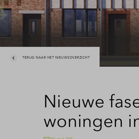
TERUG NAAR HET NIEUWSOVERZICHT
Nieuwe fase
woningen i
29 mei '19