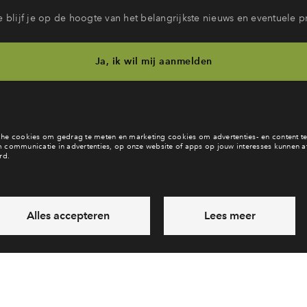
 blijf je op de hoogte van het belangrijkste nieuws en eventuele p
Ja, ik wil mij aanmelden
b je een vraag en wil je direct antwoord? Bel ons op
088 - 712 28
6 dagen per week beschikbaar (behalve tijdens feestdagen)
vandaag van
10:00 - 13:00 uur
via chat en telefoon
Laat een bericht achter
Veelgestelde vragen