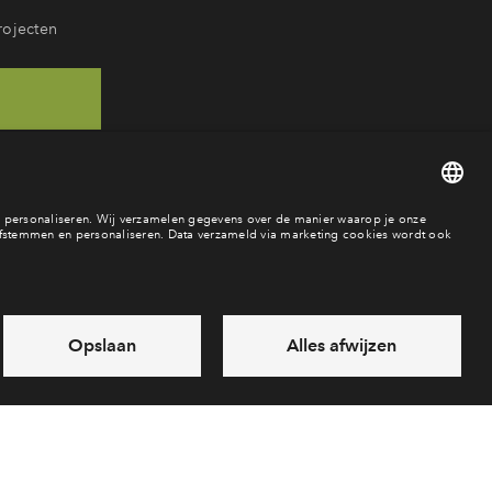
rojecten
 46