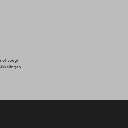
n
of voegt
wikkelingen