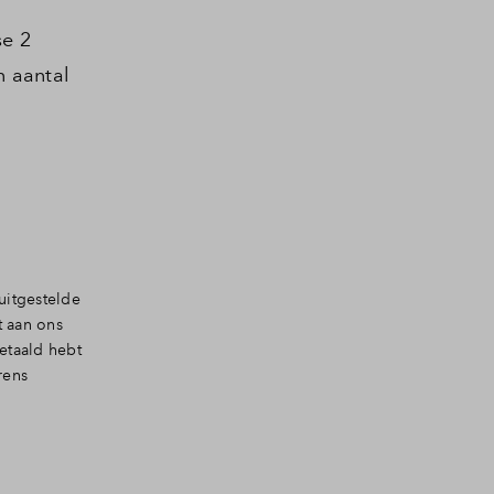
se 2
n aantal
uitgestelde
t aan ons
etaald hebt
rens