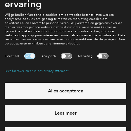
Heb je al je favoriete type gevonden in Tudortuinen fase 4 en
wil je niets missen? Laat dan je gegevens achter bij jouw
favoriet. Zodra er meer informatie is sturen we je een e-
mailnieuwsbrief.
Heb je een vraag en wil je direct antwoord? Bel ons op
088 -
712 28 46
6 dagen per week beschikbaar (behalve tijdens
feestdagen)
vandaag gesloten, maandag zijn we vanaf
09:00 uur weer
bereikbaar
via telefoon