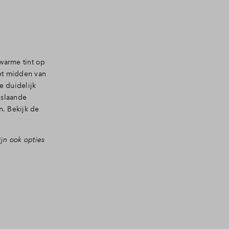
warme tint op
het midden van
e duidelijk
nslaande
n. Bekijk de
jn ook opties