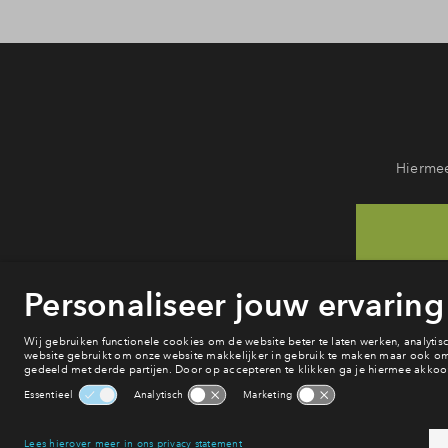
Hiermee
He
va