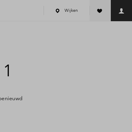
Wijken
 1
 benieuwd