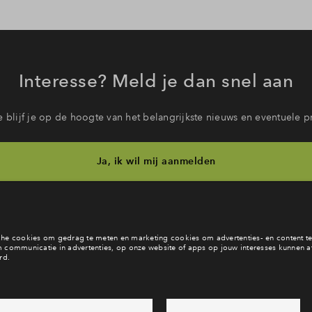
Interesse? Meld je dan snel aan
 blijf je op de hoogte van het belangrijkste nieuws en eventuele p
Ja, ik wil mij aanmelden
b je een vraag en wil je direct antwoord? Bel ons op
088 - 712 28
6 dagen per week beschikbaar (behalve tijdens feestdagen)
ndaag gesloten, zaterdag zijn we vanaf
10:00 uur weer bereikb
via chat en telefoon