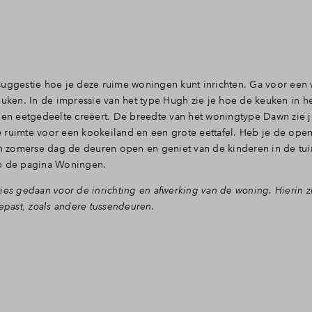
suggestie hoe je deze ruime woningen kunt inrichten. Ga voor een 
euken. In de impressie van het type Hugh zie je hoe de keuken in 
 en eetgedeelte creëert. De breedte van het woningtype Dawn zie j
lle ruimte voor een kookeiland en een grote eettafel. Heb je de ope
en zomerse dag de deuren open en geniet van de kinderen in de tui
op de pagina Woningen.
ies gedaan voor de inrichting en afwerking van de woning. Hierin zi
gepast, zoals andere tussendeuren.