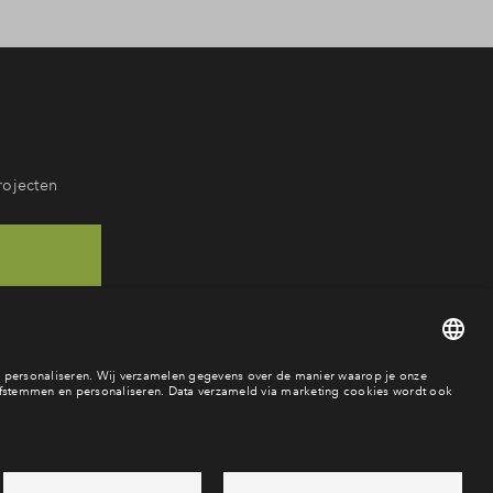
rojecten
 46
aar