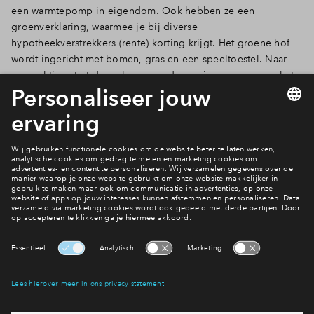
een warmtepomp in eigendom. Ook hebben ze een
Inloggen
groenverklaring, waarmee je bij diverse
hypotheekverstrekkers (rente) korting krijgt. Het groene hof
wordt ingericht met bomen, gras en een speeltoestel. Naar
verwachting start de verkoop van de woningen nog voor het
einde van 2020. Schrijf je nu alvast in als belangstellende!
Bekijk het woningaanbod
Lees het laatste nieuws
Interesse? Meld je dan snel aan
Hiermee blijf je op de hoogte van het belangrijkste nieuws en
eventuele projecten