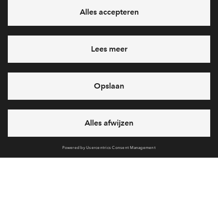
Ja, ik wil mij aanmelden
Heb je een vraag en wil je direct antwoord? Bel ons op
088 -
712 28 46
6 dagen per week beschikbaar (behalve tijdens
feestdagen)
vandaag van
09:00 - 18:00 uur
via chat en telefoon
Cookies
Over BPD
Disclaimer