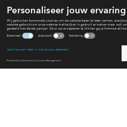
Park Vredenburg: stijl
omgeving
Park Vredenburgh is het laatste buurtje in Park Triangel. Het 