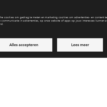
vol wonen in een groene
wordt een plek met statige Engelse gevels, veranda’s om buiten te