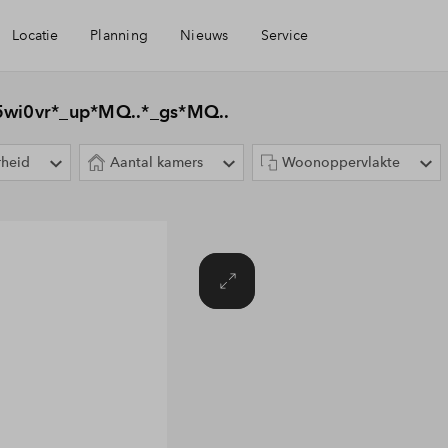
Locatie
Planning
Nieuws
Service
baarheid
Mijn Eigen Huis
i0vr*_up*MQ..*_gs*MQ..
rheid
Aantal kamers
Woonoppervlakte
eningen
Financiele check
aamheid
Financiering
Toewijzing
Woning kopen