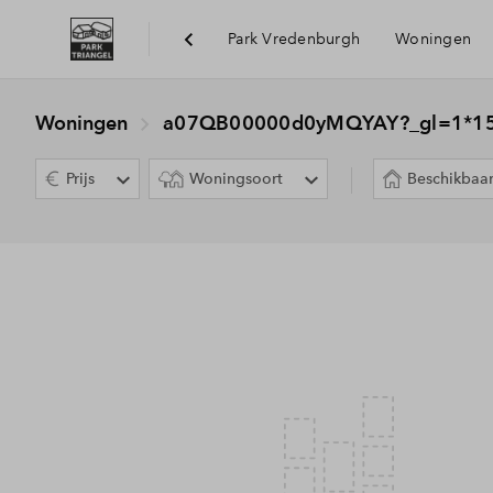
Park Vredenburgh
Woningen
Bereik
Woningen
a07QB00000d0yMQYAY?_gl=1*15w
Prijs
Woningsoort
Beschikbaa
Voorzi
Duurz