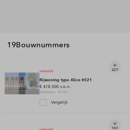
19
Bouwnummers
227
verkocht
Rijwoning type Alice #021
€ 418.500
v.o.n.
4
kamers
97
m²
Vergelijk
141
verkocht