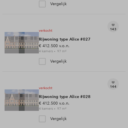
Vergelijk
143
verkocht
Rijwoning type Alice #027
€ 412.500
v.o.n.
4
kamers
97
m²
Vergelijk
144
verkocht
Rijwoning type Alice #028
€ 412.500
v.o.n.
4
kamers
97
m²
Vergelijk