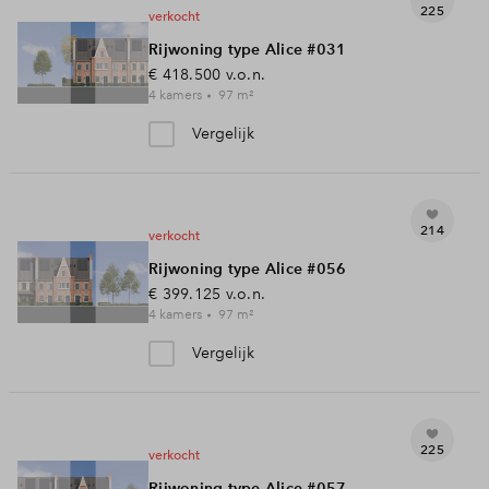
225
verkocht
Rijwoning type Alice #031
€ 418.500
v.o.n.
4
kamers
97
m²
Vergelijk
214
verkocht
Rijwoning type Alice #056
€ 399.125
v.o.n.
4
kamers
97
m²
Vergelijk
225
verkocht
Rijwoning type Alice #057