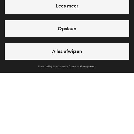
Vergelijk
161
verkocht
Rijwoning type Alice #060
€ 404.250
v.o.n.
4
kamers
97
m²
Vergelijk
171
verkocht
Rijwoning type Alice #061
€ 404.250
v.o.n.
4
kamers
97
m²
Vergelijk