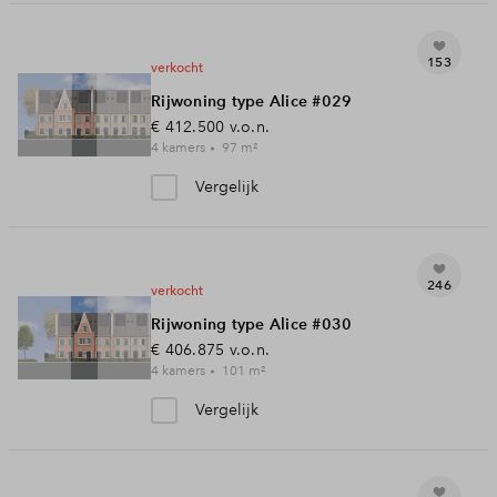
153
verkocht
Rijwoning type Alice #029
€ 412.500
v.o.n.
4
kamers
97
m²
Vergelijk
246
verkocht
Rijwoning type Alice #030
€ 406.875
v.o.n.
4
kamers
101
m²
Vergelijk