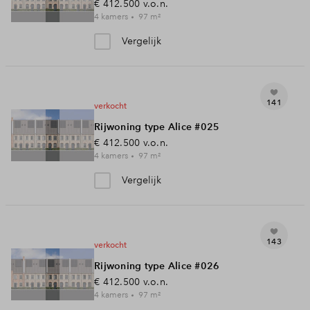
€ 412.500
v.o.n.
4
kamers
97
m²
Vergelijk
141
verkocht
Rijwoning type Alice #025
€ 412.500
v.o.n.
4
kamers
97
m²
Vergelijk
143
verkocht
Rijwoning type Alice #026
€ 412.500
v.o.n.
4
kamers
97
m²