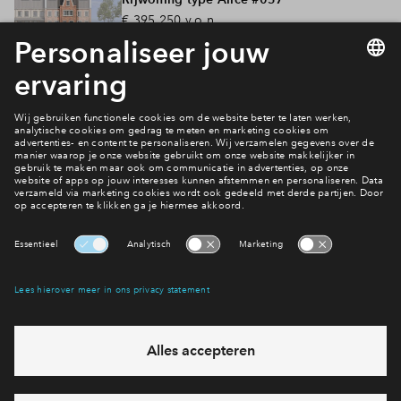
€ 395.250
v.o.n.
4
kamers
100
m²
Vergelijk
165
verkocht
Rijwoning type Alice #058
€ 400.125
v.o.n.
4
kamers
97
m²
Vergelijk
155
verkocht
Rijwoning type Alice #059
€ 404.250
v.o.n.
4
kamers
97
m²